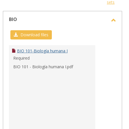
sets
-
sele
BIO
Toggl
BIO
Download files
BIO 101-Biología humana I
Required
BIO 101 - Biología humana I.pdf