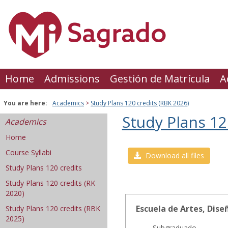
Skip
to
content
Home
Admissions
Gestión de Matrícula
A
You are here:
Academics
Study Plans 120 credits (RBK 2026)
Study Plans 12
Academics
Home
Course Syllabi
Download all files
Planes
Study Plans 120 credits
de
Study Plans 120 credits (RK
Estudio
2020)
2026
Escuela de Artes, Dise
Study Plans 120 credits (RBK
2025)
Get help using 'Planes de
Subgraduado