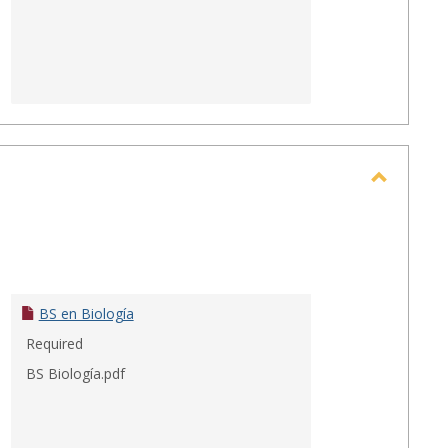
Toggle
Escuela
de
Salud
y
BS en Biología
Ciencias
Required
BS Biología.pdf