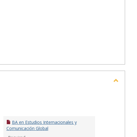
Toggle
Escuela
de
Comuni
Ferré
BA en Estudios Internacionales y
Rangel
Comunicación Global