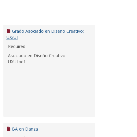
Escuela
de
Artes,
Diseño
Grado Asociado en Diseño Creativo:
e
UX/UI
Industri
Required
Creativ
Asociado en Diseño Creativo
UXUI.pdf
BA en Danza