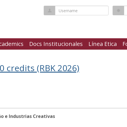
Username
P
cademics
Docs Institucionales
Línea Etica
F
0 credits (RBK 2026)
ño e Industrias Creativas
 Estudio 2026'