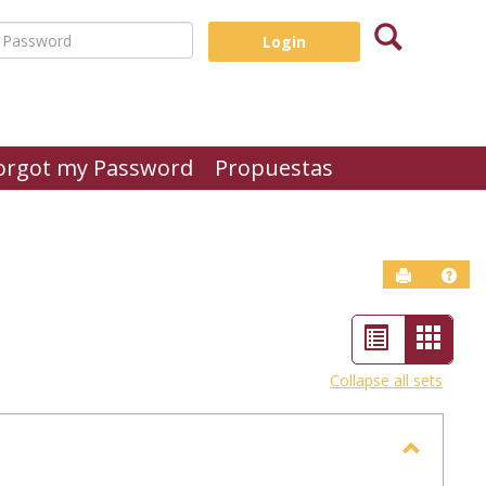
Search
assword
orgot my Password
Propuestas
Send to P
Help
List
Card
view
view
Collapse all sets
-
selec
Toggle